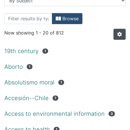
Browsing Derecho by Subject
Browse
Now showing
1 - 20 of 812
19th century
1
Aborto
1
Absolutismo moral
1
Accesión--Chile
1
Access to environmental information
3
Access to health
1