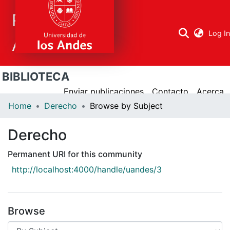
Repositorio
Log I
Académico
BIBLIOTECA
Research
areas
Enviar publicaciones
Contacto
Acerca
Home
Derecho
Browse by Subject
All Repository
Derecho
Permanent URI for this community
http://localhost:4000/handle/uandes/3
Browse