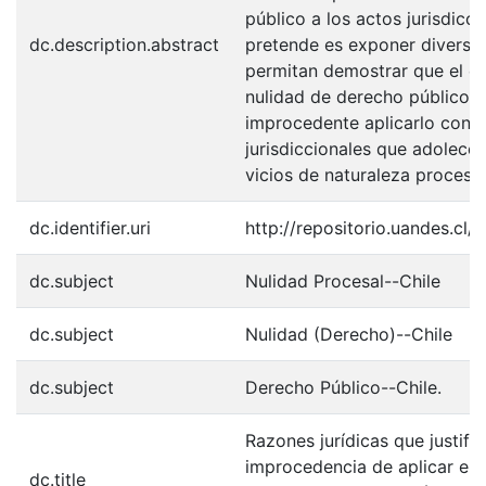
público a los actos jurisdicc
dc.description.abstract
pretende es exponer diversa
permitan demostrar que el es
nulidad de derecho público e
improcedente aplicarlo contr
jurisdiccionales que adolece
vicios de naturaleza procesal
dc.identifier.uri
http://repositorio.uandes.cl
dc.subject
Nulidad Procesal--Chile
dc.subject
Nulidad (Derecho)--Chile
dc.subject
Derecho Público--Chile.
Razones jurídicas que justific
improcedencia de aplicar el e
dc.title