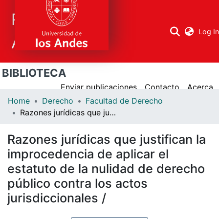
Repositorio
Log I
Académico
BIBLIOTECA
Research
areas
Enviar publicaciones
Contacto
Acerca
Home
Derecho
Facultad de Derecho
All Repository
Razones jurídicas que justifican la improcedencia de aplicar el estatuto de la nulidad de derecho público contra los actos jurisdiccionales /
Statistics
Razones jurídicas que justifican la
improcedencia de aplicar el
estatuto de la nulidad de derecho
público contra los actos
jurisdiccionales /