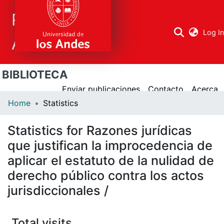
Repositorio
Log I
Académico
BIBLIOTECA
Research
areas
Enviar publicaciones
Contacto
Acerca
Home
Statistics
All Repository
Statistics for Razones jurídicas
que justifican la improcedencia de
aplicar el estatuto de la nulidad de
derecho público contra los actos
jurisdiccionales /
Total visits