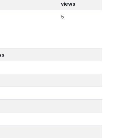
views
5
ws