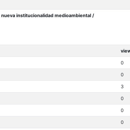
 nueva institucionalidad medioambiental /
vie
0
0
3
0
0
0