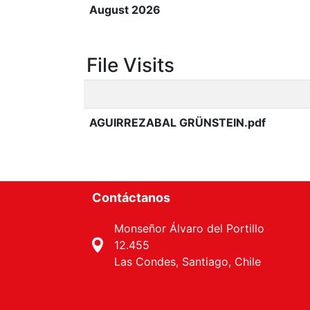
August 2026
File Visits
AGUIRREZABAL GRÜNSTEIN.pdf
Contáctanos
Monseñor Álvaro del Portillo
12.455
Las Condes, Santiago, Chile