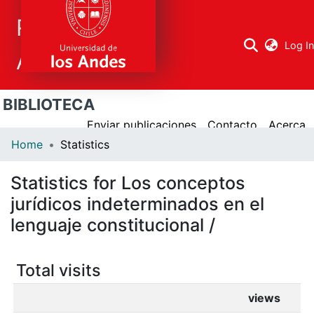
Repositorio
Log I
Académico
BIBLIOTECA
Research
areas
Enviar publicaciones
Contacto
Acerca
Home
Statistics
All Repository
Statistics for Los conceptos
jurídicos indeterminados en el
lenguaje constitucional /
Total visits
views