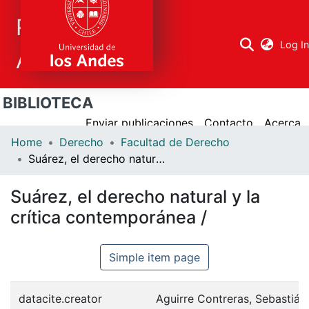
Repositorio
Log I
Académico
BIBLIOTECA
Research
areas
Enviar publicaciones
Contacto
Acerca
Home
Derecho
Facultad de Derecho
All Repository
Suárez, el derecho natural y la crítica contemporánea /
Statistics
Suárez, el derecho natural y la
crítica contemporánea /
Simple item page
datacite.creator
Aguirre Contreras, Sebastián