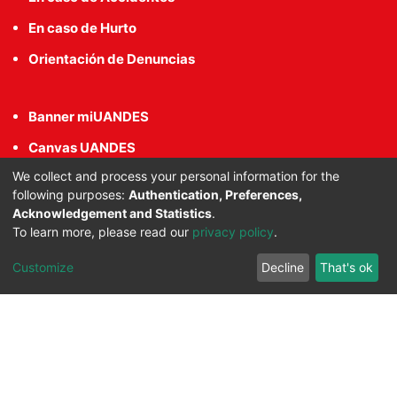
En caso de Hurto
Orientación de Denuncias
Banner miUANDES
Canvas UANDES
We collect and process your personal information for the
Correo MiUANDES
following purposes:
Authentication, Preferences,
Correo Outlook
Acknowledgement and Statistics
.
To learn more, please read our
privacy policy
.
Moodle
Customize
Decline
That's ok
Crear contraseña Sistemas Académicos
Dirección de Personas
Comunicaciones
Políticas de Privacidad