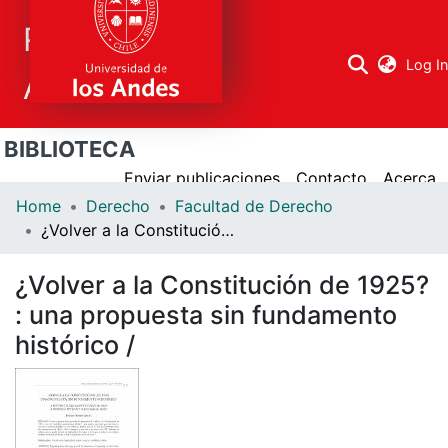
Repositorio
Log I
Académico
BIBLIOTECA
Research
areas
Enviar publicaciones
Contacto
Acerca
Home
Derecho
Facultad de Derecho
All Repository
¿Volver a la Constitución de 1925? : una propuesta sin fundamento histórico /
Statistics
¿Volver a la Constitución de 1925?
: una propuesta sin fundamento
histórico /