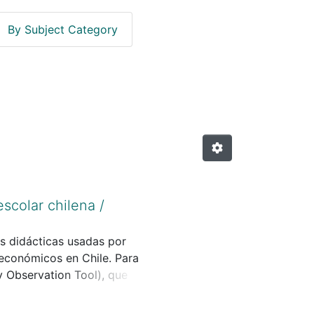
By Subject Category
cación)--Chile."
scolar chilena /
as didácticas usadas por
oeconómicos en Chile. Para
y Observation Tool), que
os resultados muestran que la
a y que existen diferencias