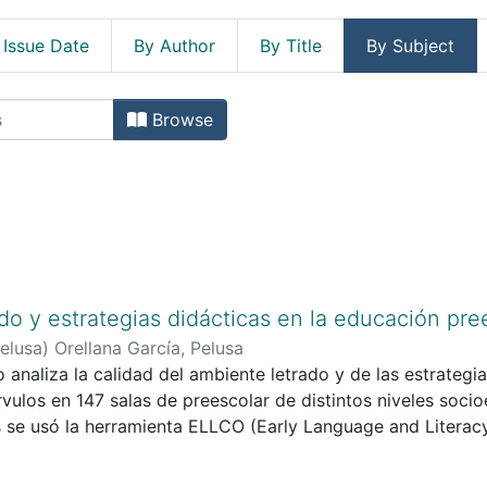
 Issue Date
By Author
By Title
By Subject
s by Subject "Alfabetización (Edu
Browse
do y estrategias didácticas en la educación pree
Pelusa
)
Orellana García, Pelusa
o analiza la calidad del ambiente letrado y de las estrategi
ulos en 147 salas de preescolar de distintos niveles soci
s se usó la herramienta ELLCO (Early Language and Literac
es, listas de cotejo, entrevistas y escalas de valoración. L
te letrado y de las estrategias didácticas empleadas es baj