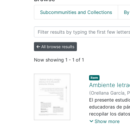
Subcommunities and Collections
By
Browsing Ciencias Sociale
All browse results
Now showing
1 - 1 of 1
Item
Ambiente letra
(
Orellana García, 
El presente estudi
educadoras de párv
recopilar los dato
incluye autoinform
Show more
calidad del ambien