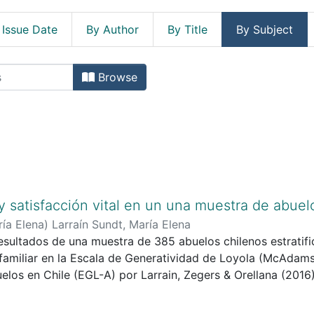
 Issue Date
By Author
By Title
By Subject
les by Subject "Abuelos--Aspectos
Browse
y satisfacción vital en un una muestra de abuelo
ía Elena
)
Larraín Sundt, María Elena
esultados de una muestra de 385 abuelos chilenos estratifi
familiar en la Escala de Generatividad de Loyola (McAdams
los en Chile (EGL-A) por Larrain, Zegers & Orellana (2016) 
, Havighurst & Tobin (1961,1996) en su versión adaptada a 
(2009). No se encontró evidencia de correlación positiva e