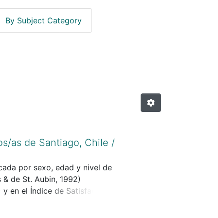
By Subject Category
 Sociales--Santiago--Chile."
s/as de Santiago, Chile /
cada por sexo, edad y nivel de
 & de St. Aubin, 1992)
y en el Índice de Satisfacción
Chile por Zegers, Rojas-
ntre los puntajes totales de