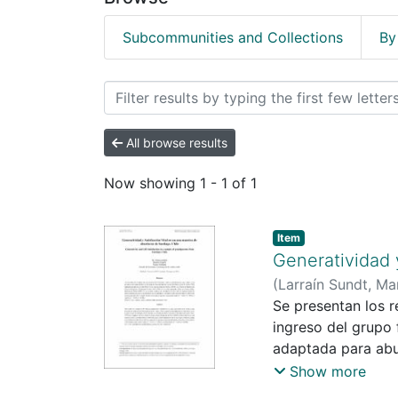
Subcommunities and Collections
By
Browsing Ciencias Socia
All browse results
Now showing
1 - 1 of 1
Item
Generatividad 
(
Larraín Sundt, Mar
Se presentan los r
ingreso del grupo 
adaptada para abue
Vital de Neugarten
Show more
Barahona & Föster 